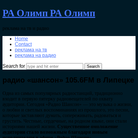
РА Олимп
РА Олимп
реклама на тв и радио
Home
Contact
реклама на тв
реклама на радио
Search for
радио «шансон» 105.6FM в Липецке
Одна из самых популярных радиостанций, традиционно
входит в первую пятерку радиовещателей по охвату
аудитории. Сегодня «Радио Шансон» — это музыка о жизни,
о любви и светлых воспоминаниях из прошлого, это песни,
которые заставляют думать, сопереживать, радоваться и
грустить. Честные, сердечные, на родном языке, они стали
историями нашей жизни.
Существенное омоложение
аудитории стало возможным благодаря новым
исполнителям в эфире
«Радио Шансон
»